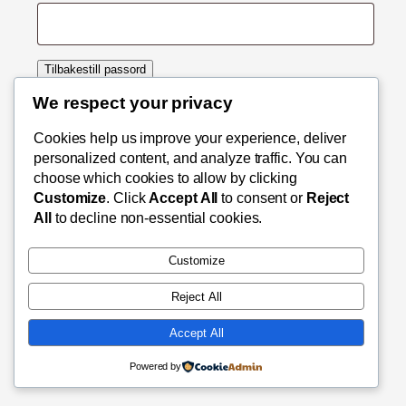
Tilbakestill passord
We respect your privacy
Cookies help us improve your experience, deliver
personalized content, and analyze traffic. You can
Bruktverktøy.no
choose which cookies to allow by clicking
Customize
. Click
Accept All
to consent or
Reject
All
to decline non-essential cookies.
Nettbutikk for brukte verktøy
Customize
Reject All
Accept All
Powered by