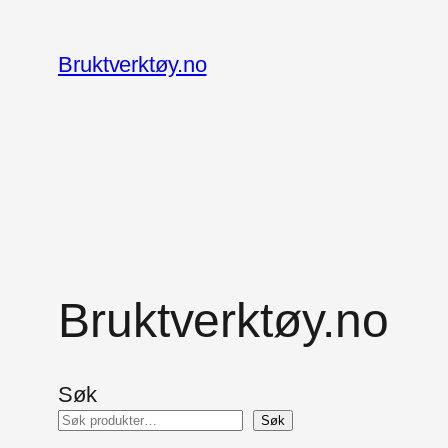
Hopp
til
Bruktverktøy.no
innhold
Bruktverktøy.no
Søk
Søk