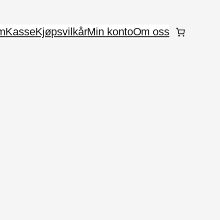
m
Kasse
Kjøpsvilkår
Min konto
Om oss